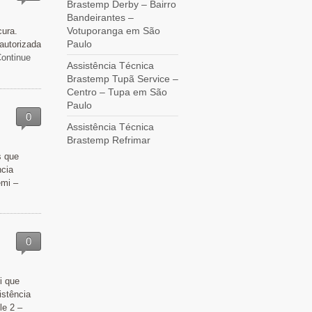
Brastemp Derby – Bairro
Bandeirantes –
Votuporanga em São
cura.
Paulo
autorizada
ntinue
Assistência Técnica
Brastemp Tupã Service –
Centro – Tupa em São
Paulo
0
Assistência Técnica
Brastemp Refrimar
s que
ncia
emi –
0
i que
istência
le 2 –