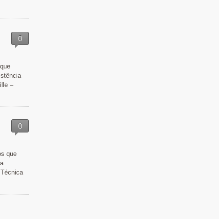
0
 que
istência
lle –
0
os que
ja
 Técnica