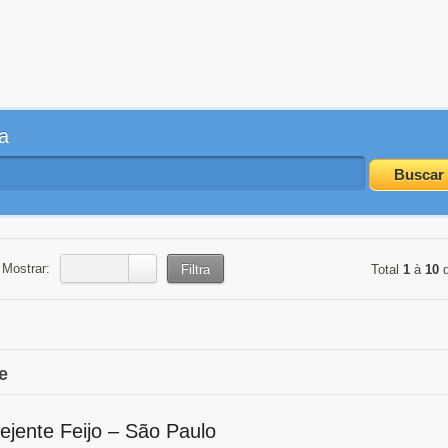
a
Buscar
Mostrar:
Filtra
Total
1
à
10
e
ejente Feijo – São Paulo