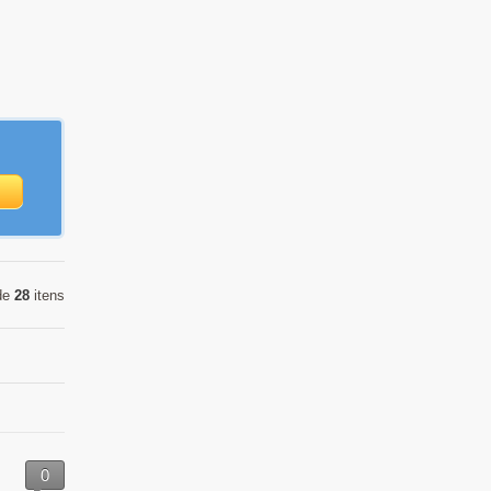
de
28
itens
0