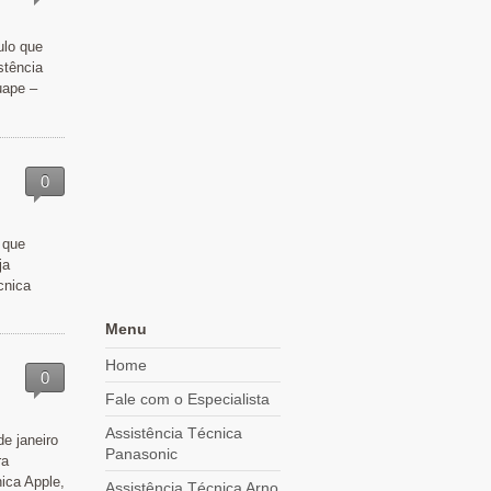
ulo que
stência
uape –
0
 que
ja
cnica
Menu
Home
0
Fale com o Especialista
Assistência Técnica
e janeiro
Panasonic
ra
ica Apple,
Assistência Técnica Arno