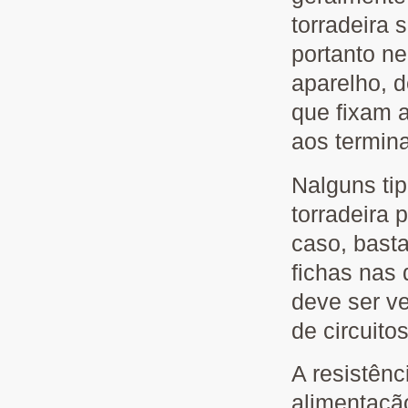
torradeira 
portanto n
aparelho, 
que fixam 
aos termina
Nalguns tip
torradeira 
caso, bast
fichas nas
deve ser v
de circuitos
A resistên
alimentação