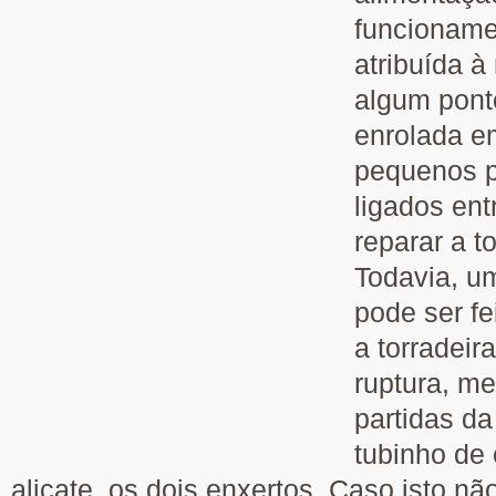
funcioname
atribuída à
algum ponto
enrolada e
pequenos p
ligados ent
reparar a t
Todavia, u
pode ser fe
a torradeira
ruptura, m
partidas d
tubinho de
alicate, os dois enxertos. Caso isto não