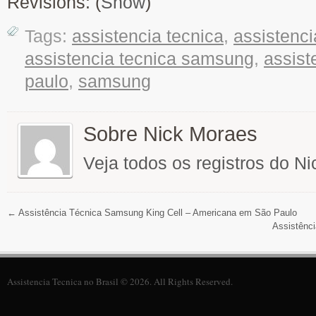
Revisions: (
Show
)
Tags:
assistencia tecnica
,
assistenci
assistencia tecnica samsung
,
assist
paulo
,
samsung
Sobre Nick Moraes
Veja todos os registros do N
←
Assistência Técnica Samsung King Cell – Americana em São Paulo
Assistênc
Assistencia Tecnica no Brasil © 2026. All Rights Reserved.