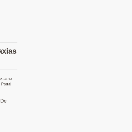
axias
axiasno
 Portal
 De