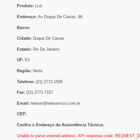
Produto:
Lcd
Endereço:
Av Duque De Caxias, 86
Bairro:
Cidade:
Duque De Caxias
Estado:
Rio De Janeiro
UF:
RJ
Região:
Norte
Telefone:
(21) 2771-1508
Fax:
(21) 2771-7157
Email:
teleser@teleservico.com.br
CEP:
Confira o Endereço da Assisntência Técnica:
Unable to parse entered address. API response code: REQUEST_