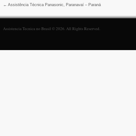
←
Assistência Técnica Panasonic, Paranavaí – Paraná
Assistencia Tecnica no Brasil © 2026. All Rights Reserved.