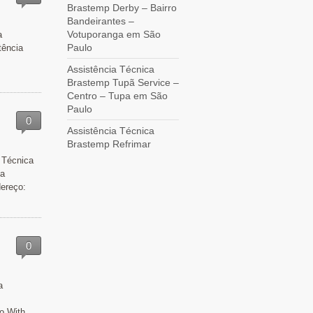
Brastemp Derby – Bairro
Bandeirantes –
Votuporanga em São
a
Paulo
tência
Assistência Técnica
Brastemp Tupã Service –
Centro – Tupa em São
Paulo
0
Assistência Técnica
Brastemp Refrimar
 Técnica
ba
ereço:
0
a
o With