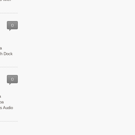
0
a
th Dock
0
a
ba
ss Audio