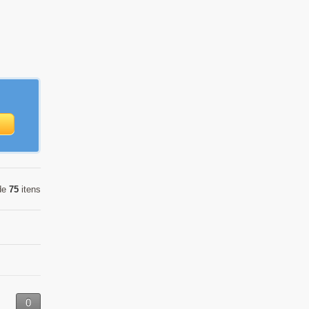
de
75
itens
0