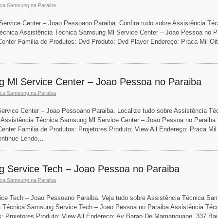
ica Samsung na Paraiba
ervice Center – Joao Pessoano Paraiba. Confira tudo sobre Assistência Téc
Técnica Assistência Técnica Samsung Ml Service Center – Joao Pessoa no P
enter Familia de Produtos: Dvd Produto: Dvd Player Endereço: Praca Mil Oi
g Ml Service Center – Joao Pessoa no Paraiba
ica Samsung na Paraiba
ervice Center – Joao Pessoano Paraiba. Localize tudo sobre Assistência Té
 Assistência Técnica Samsung Ml Service Center – Joao Pessoa no Paraiba
nter Familia de Produtos: Projetores Produto: View All Endereço: Praca Mil
ntinue Lendo…
g Service Tech – Joao Pessoa no Paraiba
ica Samsung na Paraiba
ce Tech – Joao Pessoano Paraiba. Veja tudo sobre Assistência Técnica Sa
a Técnica Samsung Service Tech – Joao Pessoa no Paraiba Assistência Téc
: Projetores Produto: View All Endereço: Av Barao De Mamanguape, 337 Bair