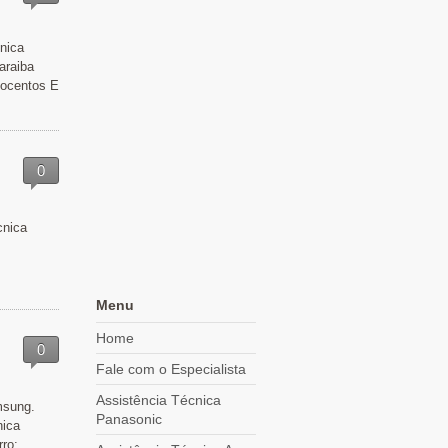
nica
araiba
tocentos E
0
cnica
Menu
Home
0
Fale com o Especialista
Assistência Técnica
msung.
Panasonic
nica
ro: