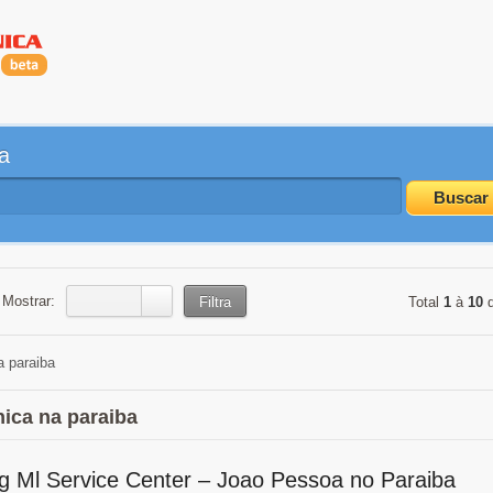
a
Buscar
Mostrar:
Filtra
Total
1
à
10
a paraiba
nica na paraiba
g Ml Service Center – Joao Pessoa no Paraiba