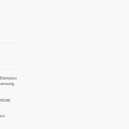
Eletronico
 Samsung.
vicos
ico