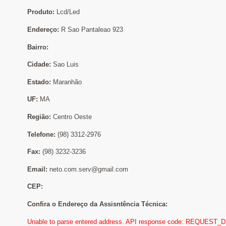
Produto:
Lcd/Led
Endereço:
R Sao Pantaleao 923
Bairro:
Cidade:
Sao Luis
Estado:
Maranhão
UF:
MA
Região:
Centro Oeste
Telefone:
(98) 3312-2976
Fax:
(98) 3232-3236
Email:
neto.com.serv@gmail.com
CEP:
Confira o Endereço da Assisntência Técnica:
Unable to parse entered address. API response code: REQUEST_